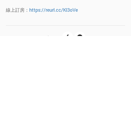
線上訂房：
https://reurl.cc/Kl3oVe
B
a
c
k
L
i
s
t
News
Information
Hot Spots
Ecology
Menu