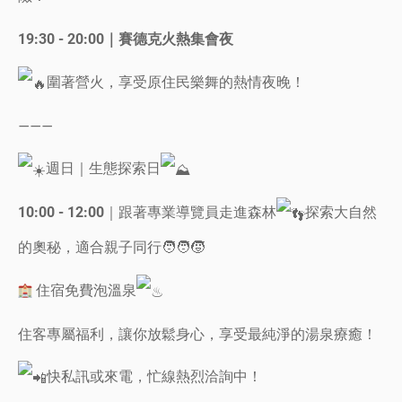
19:30 - 20:00｜賽德克火熱集會夜
圍著營火，享受原住民樂舞的熱情夜晚！
———
週日｜生態探索日
｜跟著專業導覽員走進森林
探索大自然
10:00 - 12:00
的奧秘，適合親子同行🧑‍🧑‍🧒
住宿免費泡溫泉
住客專屬福利，讓你放鬆身心，享受最純淨的湯泉療癒！
快私訊或來電，忙線熱烈洽詢中！