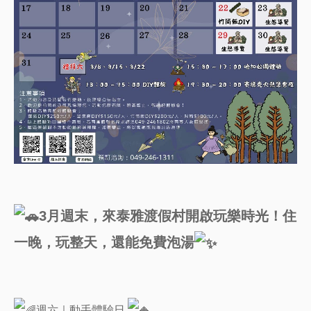
3月週末，來泰雅渡假村開啟玩樂時光！住
一晚，玩整天，還能免費泡湯
週六｜動手體驗日