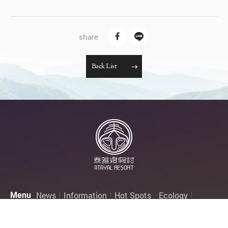
B
a
c
k
L
i
s
t
News
Information
Hot Spots
Ecology
Menu
Rooms
Contact Us
Privacy