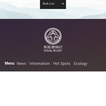
B
a
c
k
L
i
s
t
News
Information
Hot Spots
Ecology
Menu
Rooms
Contact Us
Privacy
Atayal Resort
Contact us
Address:
No. 56-2, Beiyuan Road, Beigang Village,
Guoxing Township, Nantou County