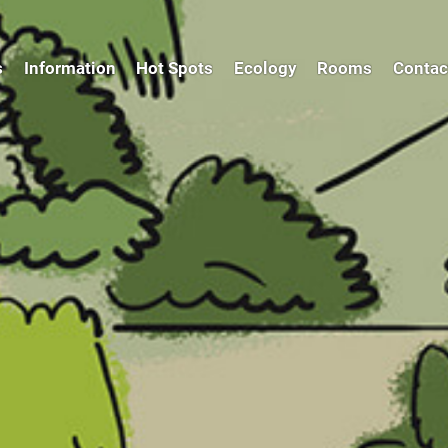
s
Information
Hot Spots
Ecology
Rooms
Contac