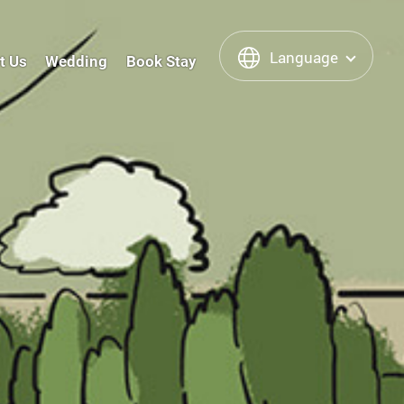
Language
t Us
Wedding
Book Stay