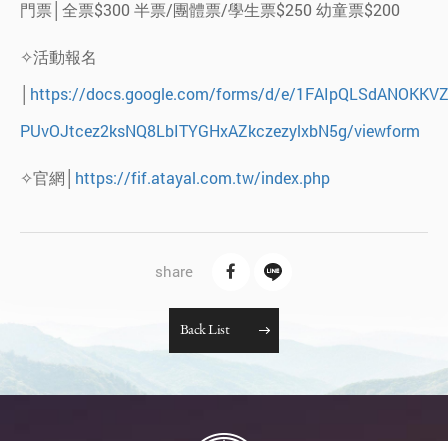
門票│全票$300 半票/團體票/學生票$250 幼童票$200
✧活動報名
│
https://docs.google.com/forms/d/e/1FAIpQLSdANOKKV
PUvOJtcez2ksNQ8LbITYGHxAZkczezylxbN5g/viewform
✧官網│
https://fif.atayal.com.tw/index.php
B
a
c
k
L
i
s
t