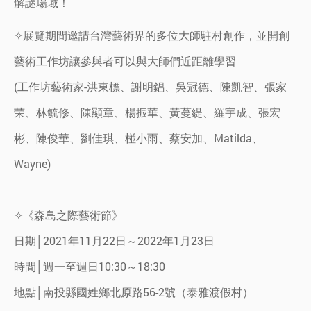
解謎場域！
✧展覽期間邀請台灣藝術界的多位大師駐村創作，並開創
藝術工作坊讓參與者可以與大師們近距離學習
(工作坊藝術家-洪東標、謝明錩、吳冠德、陳凱智、張家
荣、林毓修、陳顯章、楊振華、黃蔓緹、羅宇成、張宏
彬、陳俊華、劉佳琪、椪小雨、蔡安加、Matilda、
Wayne)
✧《森島之際藝術節》
日期│2021年11月22日～2022年1月23日
時間│週一至週日10:30～18:30
地點│南投縣國姓鄉北原路56-2號（泰雅渡假村）