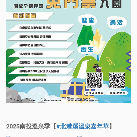
2025南投溫泉季【
#北港溪溫泉嘉年華
】