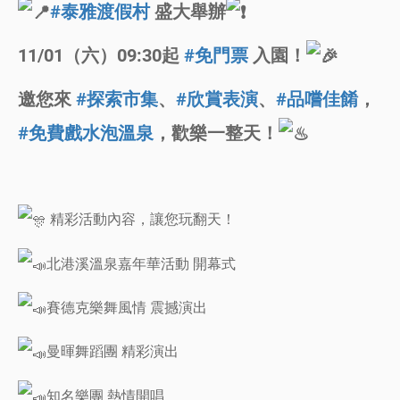
#泰雅渡假村
盛大舉辦
11/01（六）09:30起
#免門票
入園！
邀您來
#探索市集
、
#欣賞表演
、
#品嚐佳餚
，
#免費戲水泡溫泉
，歡樂一整天！
精彩活動內容，讓您玩翻天！
北港溪溫泉嘉年華活動 開幕式
賽德克樂舞風情 震撼演出
曼暉舞蹈團 精彩演出
知名樂團 熱情開唱