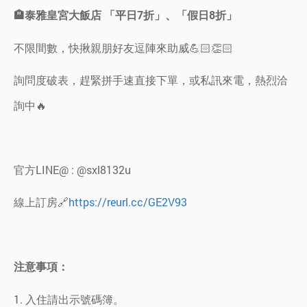
🏨泰雅皇宮大飯店 「平日7折」、「假日8折」
不限間數，快揪親朋好友逗陣來助威💪🏻👏🏻
詢問度破表，趕緊拼手速直接下單，或私訊來電，熱烈洽
詢中🔥
官方LINE@ : @sxl8132u
線上訂房🔗
https://reurl.cc/GE2V93
注意事項：
1. 入住請出示號碼簿。