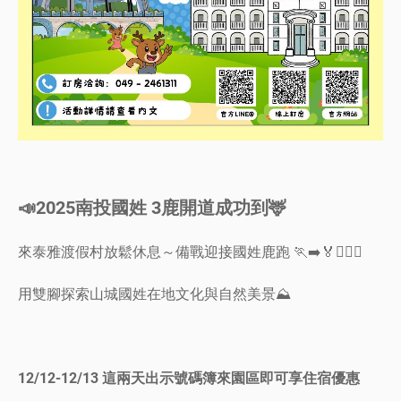
📣2025南投國姓 3鹿開道成功到🦌
來泰雅渡假村放鬆休息～備戰迎接國姓鹿跑 🏃‍➡️🏅🏃🏻‍♀️
用雙腳探索山城國姓在地文化與自然美景⛰️
12/12-12/13 這兩天出示號碼簿來園區即可享住宿優惠