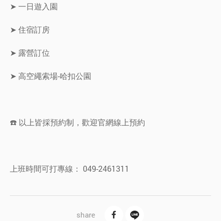
➤ 一日遊入園
➤ 住宿訂房
➤ 露營訂位
➤ 高空繩索場-哈扣公園
☎️ 以上皆採預約制，歡迎官網線上預約
上班時間可打專線： 049-2461311