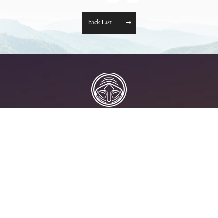
B
a
c
k
L
i
s
t
News
Information
Hot Spots
Ecology
Menu
Rooms
Contact Us
Privacy
Atayal Resort
Contact us
Address:
No. 56-2, Beiyuan Road, Beigang Village,