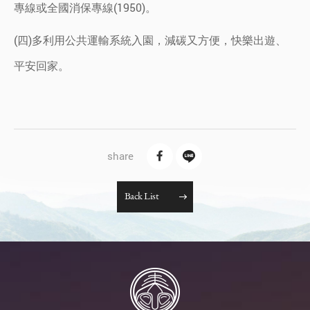
專線或全國消保專線(1950)。
(四)多利用公共運輸系統入園，減碳又方便，快樂出遊、
平安回家。
B
a
c
k
L
i
s
t