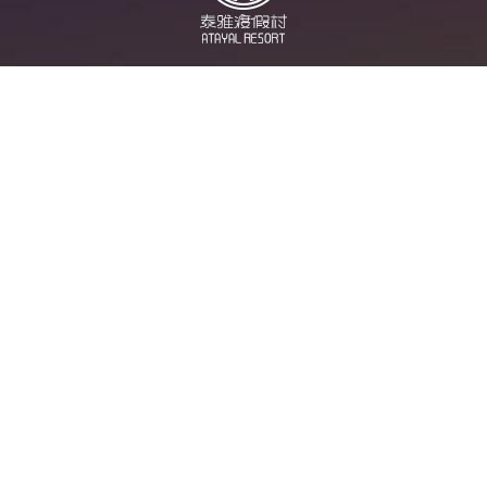
News
Information
Hot Spots
Ecology
Menu
Rooms
Contact Us
Privacy
Atayal Resort
Contact us
Address:
No. 56-2, Beiyuan Road, Beigang Village,
Guoxing Township, Nantou County
Tel:
049-2461311
Fax:049-2461317
follow us
© Atayal Resort co., ltd. All Rights Reserved.
Web Desige
| GRNET