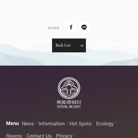
B
a
c
k
L
i
s
t
News
Information
Hot Spots
Ecology
Menu
Rooms
Contact Us
Privacy