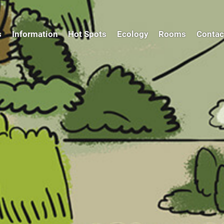
s
Information
Hot Spots
Ecology
Rooms
Contac