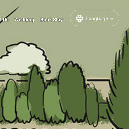
Language
t Us
Wedding
Book Stay