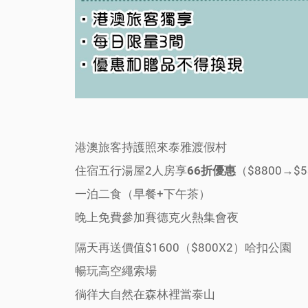
港澳旅客持護照來泰雅渡假村
住宿五行湯屋2人房享
（$8800→$5
66折優惠
一泊二食（早餐+下午茶）
晚上免費參加賽德克火熱集會夜
隔天再送價值$1600（$800X2）哈扣公園
暢玩高空繩索場
徜徉大自然在森林裡當泰山