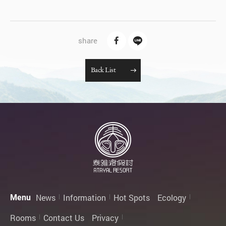
B
a
c
k
L
i
s
t
News
Information
Hot Spots
Ecology
Menu
Rooms
Contact Us
Privacy