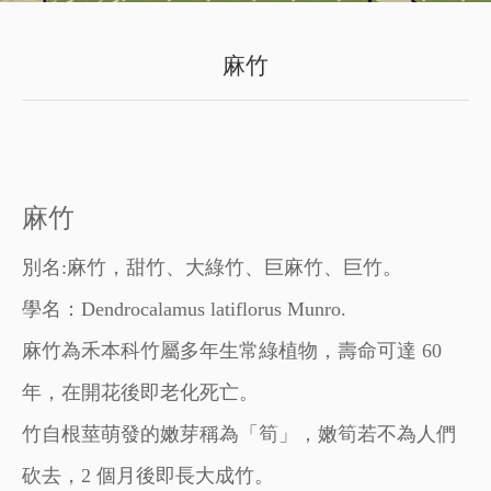
麻竹
麻竹
別名:麻竹，甜竹、大綠竹、巨麻竹、巨竹。
學名：Dendrocalamus latiflorus Munro.
麻竹為禾本科竹屬多年生常綠植物，壽命可達 60
年，在開花後即老化死亡。
竹自根莖萌發的嫩芽稱為「筍」，嫩筍若不為人們
砍去，2 個月後即長大成竹。