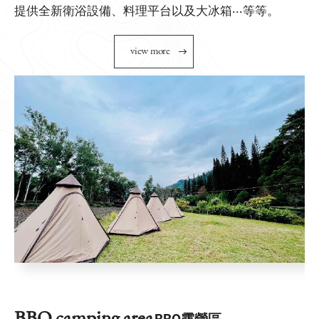
提供全新衛浴設備、料理平台以及大冰箱‧‧‧等等。
v
i
e
w
m
o
r
e
BBQ camping area