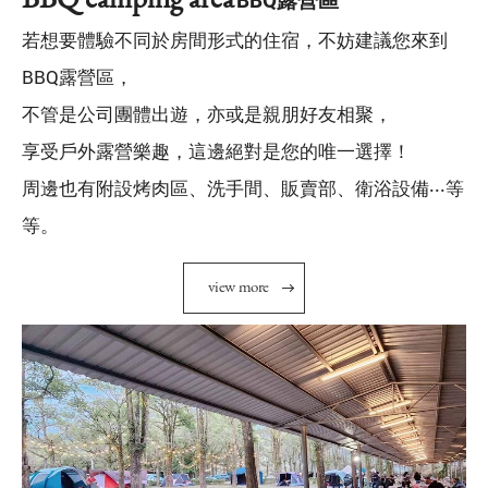
BBQ露營區
若想要體驗不同於房間形式的住宿，不妨建議您來到
BBQ露營區，
不管是公司團體出遊，亦或是親朋好友相聚，
享受戶外露營樂趣，這邊絕對是您的唯一選擇！
周邊也有附設烤肉區、洗手間、販賣部、衛浴設備‧‧‧等
等。
v
i
e
w
m
o
r
e