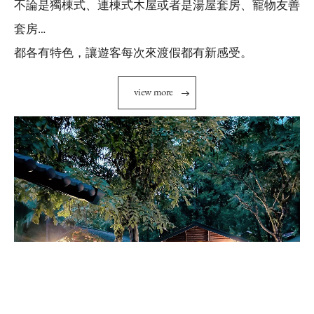
不論是獨棟式、連棟式木屋或者是湯屋套房、寵物友善
套房…
都各有特色，讓遊客每次來渡假都有新感受。
v
i
e
w
m
o
r
e