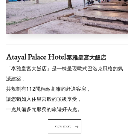
Atayal Palace Hotel
泰雅皇宮大飯店
「泰雅皇宮大飯店」是一棟呈現歐式巴洛克風格的氣
派建築，
共規劃有112間精緻高雅的舒適客房，
讓您猶如入住皇宮般的頂級享受，
一處具備多元服務的旅遊好去處。
v
i
e
w
m
o
r
e