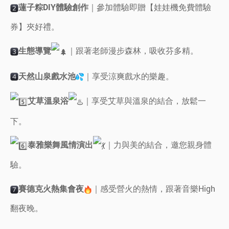
｜參加體驗即贈【娃娃機免費體驗
蓮子粽DIY體驗創作
券】夾好禮。
｜跟著老師漫步森林，吸收芬多精。
生態導覽
｜享受涼爽戲水的樂趣。
天然山泉戲水池
｜享受艾草與溫泉的結合，放鬆一
艾草溫泉浴
下。
｜力與美的結合，邀您親身體
泰雅樂舞風情演出
驗。
｜感受營火的熱情，跟著音樂High
賽德克火熱集會夜
翻夜晚。