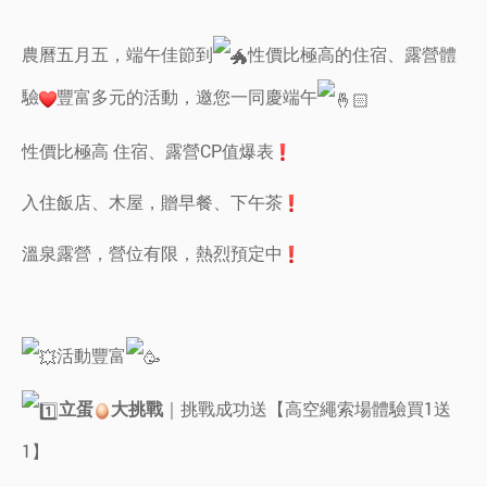
農曆五月五，端午佳節到
性價比極高的住宿、露營體
驗
豐富多元的活動，邀您一同慶端午
性價比極高 住宿、露營CP值爆表
入住飯店、木屋，贈早餐、下午茶
溫泉露營，營位有限，熱烈預定中
活動豐富
｜挑戰成功送【高空繩索場體驗買1送
立蛋
大挑戰
1】