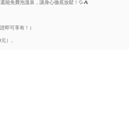
還能免費泡溫泉，讓身心徹底放鬆！💦⛺
憑證即可享有！）
0元）。
00元）。
健走完畢立刻泡湯消除疲勞，享受自然與健康的雙重療癒！
泉，享受夜晚星空下的浪漫露營吧！🌌🔥
可同享露營優惠。
及收費露營。