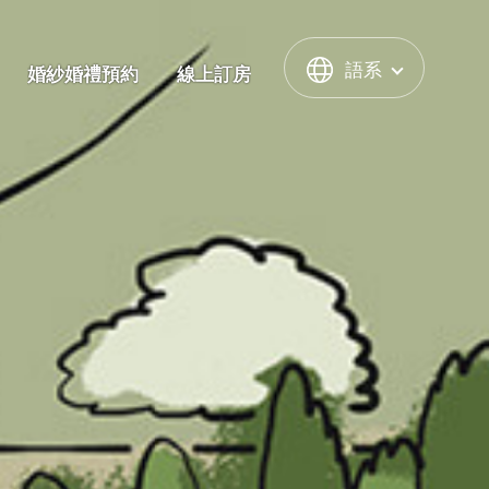
語系
婚紗婚禮預約
線上訂房