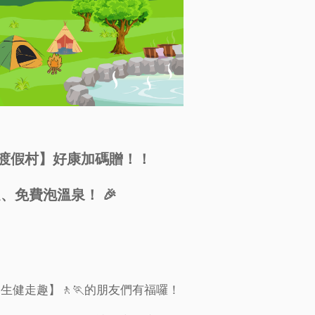
泰雅渡假村】好康加碼贈！！
免費泡溫泉！ 🎉
養生健走趣】🚶🏃的朋友們有福囉！