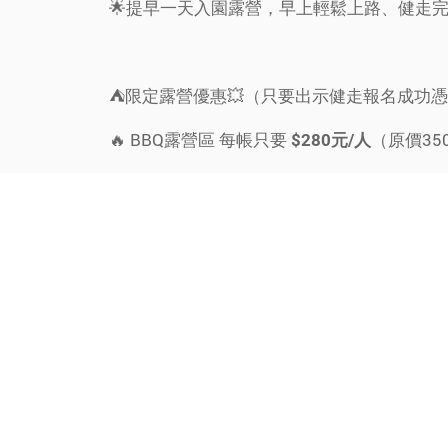
🌟提早一天入園露營，早上輕鬆上路、健走完
⛺️限定露營優惠💥（只要出示健走報名成功
🔥 BBQ露營區 每帳只要
（原價35
$280元/人
🔥 木3島露營區 每帳只要
（原價4
$350元/人
🏕️ 露營區旁就是烤肉區及舒適的溫泉區，
👣🌿趕快揪親朋好友一起來健走、露營、泡溫
⚠️注意事項：
1. 本人使用報名憑證兌換露營優惠，陪同者
2. 未報名健走活動者，需依照園區露營規範