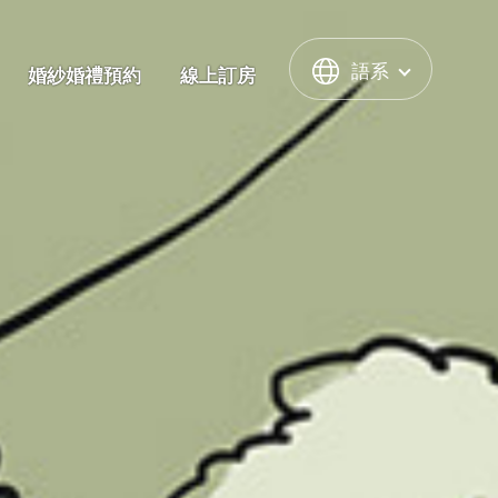
語系
婚紗婚禮預約
線上訂房