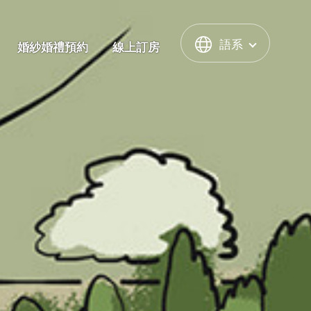
語系
婚紗婚禮預約
線上訂房