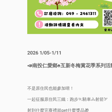
2026 1/05-1/11
📣南投仁愛鄉♣️互新冬梅賞花季系列活
不是原住民也能參加唷！
一起征服原住民三鐵：跑步🏃騎車🚴射箭🏹
射到什麼完賽禮就get什麼獎品🎁