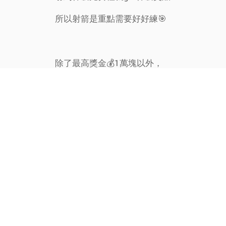
所以射箭是重點需要好好練🎯
除了最高獎金💰1萬塊以外，
出示號碼簿來泰雅渡假村 即可享住宿優惠🌈
🏨泰雅皇宮大飯店
「平日7折」、「假日8折」
不限間數，快揪親朋好友逗陣來助威👏🏻
詢問度破表，趕緊拼手速直接下單，