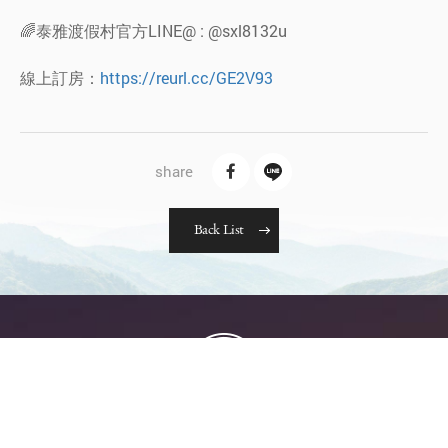
🌈泰雅渡假村官方LINE@ : @sxl8132u
線上訂房：
https://reurl.cc/GE2V93
B
a
c
k
L
i
s
t