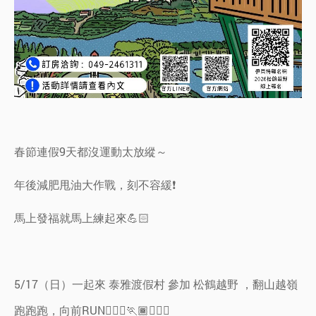
春節連假9天都沒運動太放縱～
年後減肥甩油大作戰，刻不容緩❗️
馬上發福就馬上練起來💪🏻
5/17（日）一起來 泰雅渡假村 參加 松鶴越野 ，翻山越嶺
跑跑跑，向前RUN🏃🏻‍♀️🏃🏾🏃🏼‍♂️