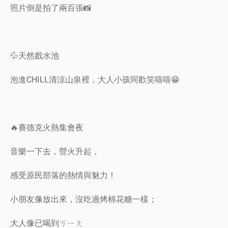
照片倒是拍了兩百張📸
💦天然戲水池
泡進CHILL清涼山泉裡，大人小孩同歡笑嘻嘻😁
🔥賽德克火熱集會夜
音樂一下去，營火升起，
感受原民部落的熱情與魅力！
小朋友像放出來，沒吃過烤棉花糖一樣；
大人像已喝到ㄎㄧㄤ