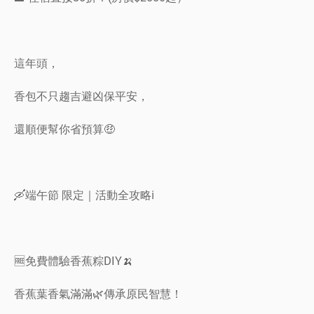
這年頭，
香包不只趨吉避凶保平安，
還順便幫你省預算🤑
🛶端午節 限定｜活動全攻略ℹ️
🆓免費體驗香蕉粽DIY🍌
香蕉葉香氣滿滿🌿傳承原民智慧！