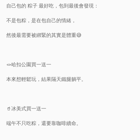
自己包的 粽子 最好吃，包到最後會發現：
不是包粽，是在包自己的情緒，
然後最需要被綁緊的其實是體重😅
🪢哈扣公園買一送一
本來想輕鬆玩，結果隔天鐵腿躺平。
🥤冰美式買一送一
端午不只吃粽，還要靠咖啡續命。