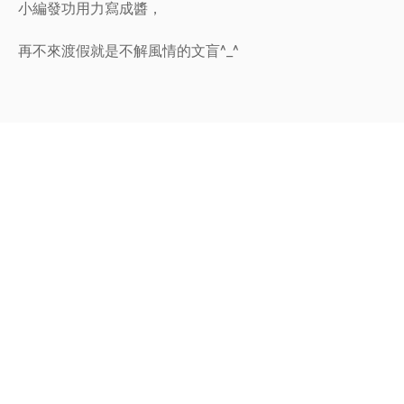
小編發功用力寫成醬，
再不來渡假就是不解風情的文盲^_^
🪧園區保留對本活動（優惠）的最終解釋權，如有變更，
將以官網或現場公告為準。
線上訂房快速🔗：
https://reurl.cc/GE2V93
官網：www.atayal.com.tw/
預約專線📲049-2461311
官方LINE： @sxl8132u 🌈