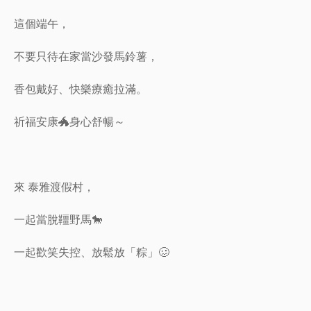
這個端午，
不要只待在家當沙發馬鈴薯，
香包戴好、快樂療癒拉滿。
祈福安康🐲身心舒暢～
來 泰雅渡假村，
一起當脫韁野馬🐎
一起歡笑失控、放鬆放「粽」🥴