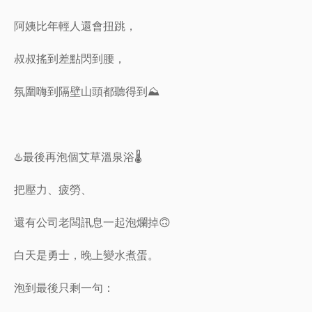
阿姨比年輕人還會扭跳，
叔叔搖到差點閃到腰，
氛圍嗨到隔壁山頭都聽得到⛰️
♨️最後再泡個艾草溫泉浴🌡️
把壓力、疲勞、
還有公司老闆訊息一起泡爛掉🙃
白天是勇士，晚上變水煮蛋。
泡到最後只剩一句：