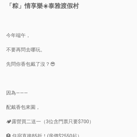
「粽」情享樂☀️泰雅渡假村
今年端午，
不要再問去哪玩。
先問你香包戴了沒？😎
因為———
配戴香包來園，
🏕️露營買二送一（3位含門票只要$700）
🏨 住宿直接85折！(房價$2550起）