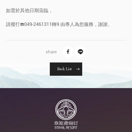
如需於其他日期蒞臨，
請撥打☎️049-2461311轉9 由專人為您服務，謝謝。
B
a
c
k
L
i
s
t