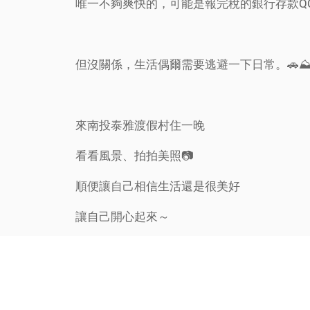
唯一不夠爽快的，可能是報完稅的銀行存款Q
但沒關係，生活偶爾需要逃避一下日常。🚗⛰️
來南投泰雅渡假村住一晚
看看風景、拍拍美照📷
順便讓自己相信生活還是很美好
讓自己開心起來～
畢竟人生很短，假期更短🏞️
這個6月🤙🏻🤙🏻🤙🏻