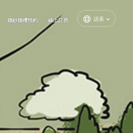
語系
婚紗婚禮預約
線上訂房