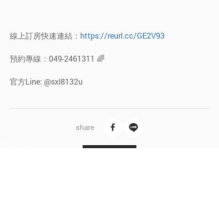
線上訂房快速連結：
https://reurl.cc/GE2V93
預約專線：049-2461311 🌈
官方Line: @sxl8132u
B
a
c
k
L
i
s
t