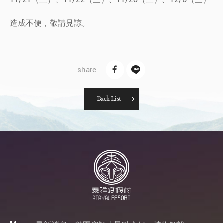
造成不便，敬請見諒。
B
a
c
k
L
i
s
t