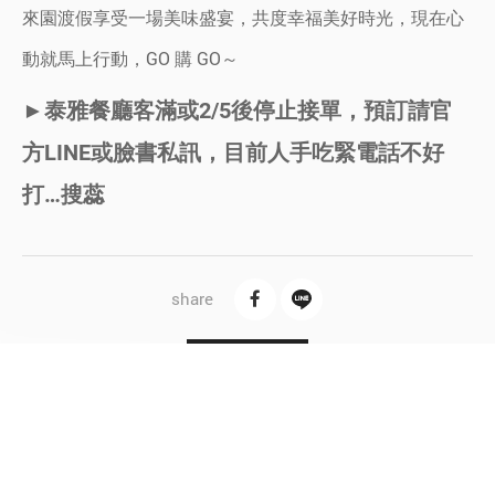
來園渡假享受一場美味盛宴，共度幸福美好時光，現在心
動就馬上行動，GO 購 GO～
►泰雅餐廳客滿或2/5後停止接單，預訂請官
方LINE或臉書私訊，目前人手吃緊電話不好
打…搜蕊
B
a
c
k
L
i
s
t