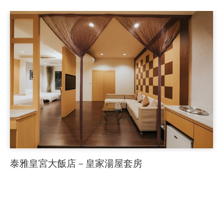
泰雅皇宮大飯店－皇家湯屋套房
「泰雅皇宮」是一棟呈現歐式巴洛克風格的氣派建築，
共規劃有112間精緻高雅的舒適客房，
讓您猶如入住皇宮般的頂級享受，
一處具備多元服務的旅遊好去處。
B
a
c
k
L
i
s
t