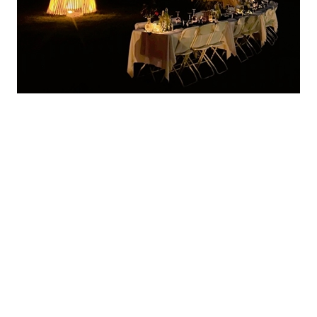
森夜儀式感