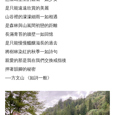
是只能遠遠欣賞的美麗
山谷裡的濛濛細雨一如相遇
是森林與山嵐間初戀的距離
長滿青苔的牆壁一如回憶
是只能慢慢醞釀滋長的過去
將樹林染紅的秋季一如詩句
親愛的那是我在我們交換戒指後
押著韻腳的秘密
──方文山 《如詩一般》