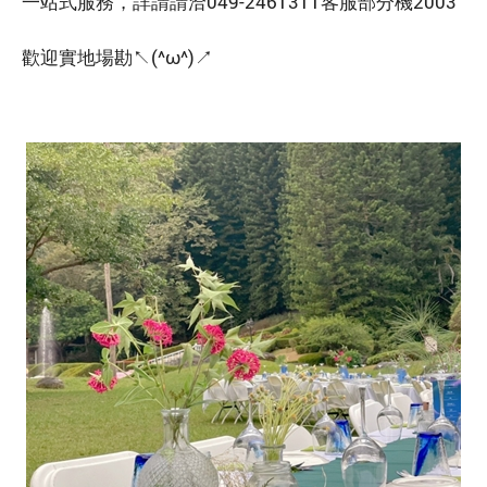
一站式服務，詳請請洽049-2461311客服部分機2003
歡迎實地場勘↖(^ω^)↗