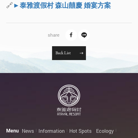
🔗
►泰雅渡假村 森山囍慶 婚宴方案
B
a
c
k
L
i
s
t
News
Information
Hot Spots
Ecology
Menu